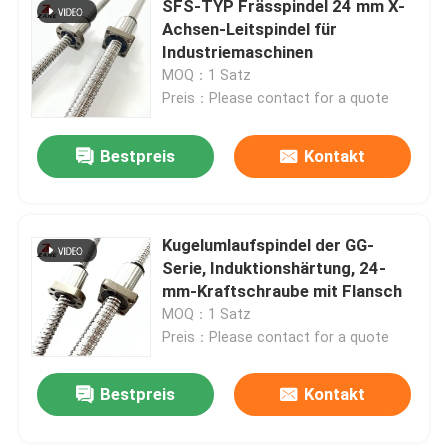
SFS-TYP Frässpindel 24 mm X-
Achsen-Leitspindel für
YYC- -zahnstangentrieb
Industriemaschinen
MOQ：1 Satz
Preis：Please contact for a quote
Kugelumlaufspindel-Enden-Unterstützung
Bestpreis
Kontakt
Getriebe Nidec Shimpo
Linearführungsschlitten
Kugelumlaufspindel der GG-
Serie, Induktionshärtung, 24-
mm-Kraftschraube mit Flansch
Linearbewegungsführung
MOQ：1 Satz
Preis：Please contact for a quote
Lineare Laufschiene
Bestpreis
Kontakt