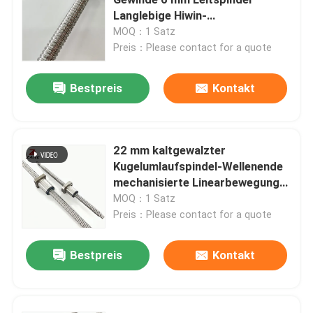
Langlebige Hiwin-
Kugelumlaufspindelwelle
MOQ：1 Satz
Lineare Führungsschiene
Preis：Please contact for a quote
lineare Führungsschienen
Bestpreis
Kontakt
Kugelumlaufspindel
22 mm kaltgewalzter
Kugelumlaufspindel-Wellenende
Gerollter Kugelgewindetrieb
mechanisierte Linearbewegungs-
Gewindespindel
MOQ：1 Satz
Linearführungsmodul
Preis：Please contact for a quote
Bestpreis
Kontakt
KK-Modul
Einzelner Achsen-Auslöser