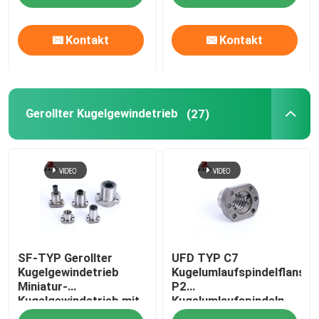
Kontakt
Kontakt
Gerollter Kugelgewindetrieb
(27)
SF-TYP Gerollter
UFD TYP C7
Kugelgewindetrieb
Kugelumlaufspindelflansch
Miniatur-
P2
Kugelgewindetrieb mit
Kugelumlaufspindeln
6000-mm-Gewinde
mit gerolltem Gewinde