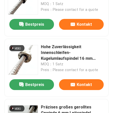
MOQ：1 Satz
Preis：Please contact for a quote
Fabrik Tour
Bestpreis
Kontakt
Qualitätskontrolle
Kontakt
Hohe Zuverlässigkeit
Innenschleifen-
Kugelumlaufspindel 16 mm
Nachrichten
Leitspindel mit Mutter
MOQ：1 Satz
Preis：Please contact for a quote
Alle Fälle
Bestpreis
Kontakt
Referenzen
Präzises großes gerolltes
Linearer Führer
Gewinde 6 mm Leitspindel