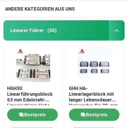
ANDERE KATEGORIEN AUS UNS
Linearer Führer
(30)
HGH30
GHH HA-
Linearführungsblock
Linearlagerblock mit
63 mm Edelstahl-
langer Lebensdauer
Linearschiene Hohe
Verwenden Sie 20-mm-
Laufleistung
Linearschienen HGH35
Bestpreis
Bestpreis