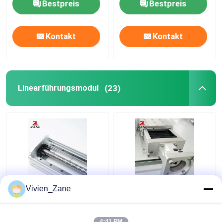
Bestpreis
Bestpreis
Kontakt
Kontakt
Linearführungsmodul
(23)
Vollständig
Industrielles Roboter-
Vivien_Zane
geschlossenes 3500-
Linearführungsmodul
mm-Riemenantriebs-
40 mm vollständig
Linearführungsschiene
geschlossenes
4:41 PM