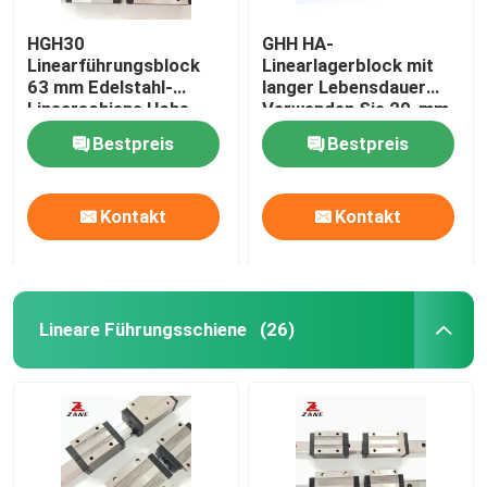
HGH30
GHH HA-
Linearführungsblock
Linearlagerblock mit
63 mm Edelstahl-
langer Lebensdauer
Linearschiene Hohe
Verwenden Sie 20-mm-
Laufleistung
Linearschienen HGH35
Bestpreis
Bestpreis
Kontakt
Kontakt
Lineare Führungsschiene
(26)