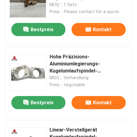
Steuerung der Maschine
MOQ：1 Satz
Preis：Please contact for a quote
Fabrik Tour
Bestpreis
Kontakt
Qualitätskontrolle
Kontakt
Hohe Präzisions-
Aluminiumlegierungs-
Kugelumlaufspindel-
Nachrichten
Übergangsmontage-örtlich
MOQ：Verhandlung
festgelegter Mutternsitz
Preis：negotiable
DSG2525
Alle Fälle
Bestpreis
Kontakt
Referenzen
Linear-Verstellgerät
Linearer Führer
Kugelumlaufspindel-