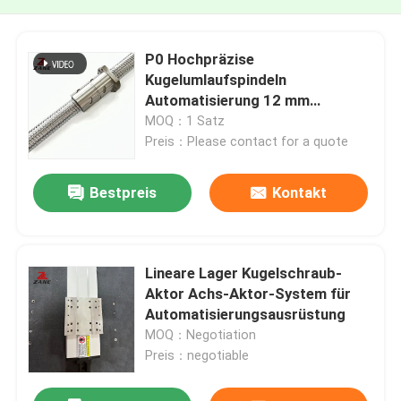
P0 Hochpräzise
Kugelumlaufspindeln
Automatisierung 12 mm
Kugelumlaufspindeln mit
MOQ：1 Satz
geringer Reibung
Preis：Please contact for a quote
Bestpreis
Kontakt
Lineare Lager Kugelschraub-
Aktor Achs-Aktor-System für
Automatisierungsausrüstung
MOQ：Negotiation
Preis：negotiable