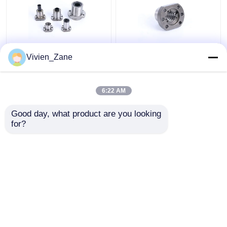
SF-TYP Gerollter
UFD TYP C7
Vivien_Zane
Kugelgewindetrieb
Kugelumlaufspindelflansch
Miniatur-
P2
Kugelgewindetrieb mit
Kugelumlaufspindeln
6:22 AM
6000-mm-Gewinde
mit gerolltem Gewinde
Bestpreis
Bestpreis
Good day, what product are you looking 
for?
Kontakt
Kontakt
Sehen Sie mehr an
Startseite
Über uns
Kontakt
Desktop Site
Seitenverzeichnis
Datenschutz-Bestimmungen