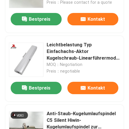
Preis：Please contact for a quote
Bestpreis
Kontakt
Leichtbelastung Typ
Einfachachs-Aktor
Kugelschraub-Linearführermodul
Linearaktor
MOQ：Negotiation
Preis：negotiable
Bestpreis
Kontakt
Startseite
Produkte
Anti-Staub-Kugelumlaufspindel
C5 Silent Hiwin-
Kugelumlaufspindel zur
Über uns