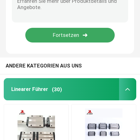
YYC- -zahnstangentrieb
Kugelumlaufspindel-Enden-Unterstützung
Getriebe Nidec Shimpo
ANDERE KATEGORIEN AUS UNS
Linearführungsschlitten
Linearer Führer
(30)
Linearbewegungsführung
Lineare Laufschiene