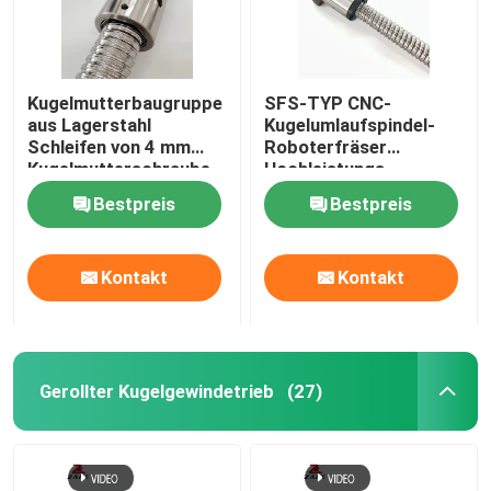
Kugelmutterbaugruppe
SFS-TYP CNC-
aus Lagerstahl
Kugelumlaufspindel-
Schleifen von 4 mm
Roboterfräser
Kugelmutterschraube
Hochleistungs-
Leitspindel 3000 mm
Bestpreis
Bestpreis
Kontakt
Kontakt
Gerollter Kugelgewindetrieb
(27)