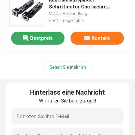
Schrittmotor Cnc lineare
Bewegungs-Führer KK100
MOQ：Verhandlung
Lineare Führungsschiene
Preis：negotiable
lineare Führungsschienen
Bestpreis
Kontakt
Kugelumlaufspindel
Sehen Sie mehr an
Gerollter Kugelgewindetrieb
Hinterlass eine Nachricht
Linearführungsmodul
Wir rufen Sie bald zurück!
KK-Modul
Einzelner Achsen-Auslöser