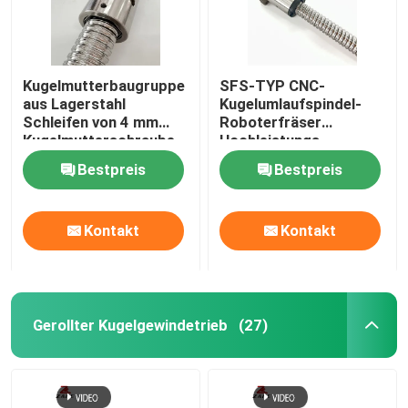
Kugelmutterbaugruppe
SFS-TYP CNC-
aus Lagerstahl
Kugelumlaufspindel-
Schleifen von 4 mm
Roboterfräser
Kugelmutterschraube
Hochleistungs-
Leitspindel 3000 mm
Bestpreis
Bestpreis
Kontakt
Kontakt
Gerollter Kugelgewindetrieb
(27)