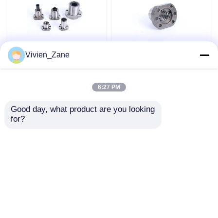
SF-TYP Gerollter
UFD TYP C7
Vivien_Zane
Kugelgewindetrieb
Kugelumlaufspindelflansch
Miniatur-
P2
Kugelgewindetrieb mit
Kugelumlaufspindeln
6:27 PM
6000-mm-Gewinde
mit gerolltem Gewinde
Bestpreis
Bestpreis
Good day, what product are you looking 
for?
Kontakt
Kontakt
Sehen Sie mehr an
Startseite
Über uns
Kontakt
Desktop Site
Seitenverzeichnis
Datenschutz-Bestimmungen