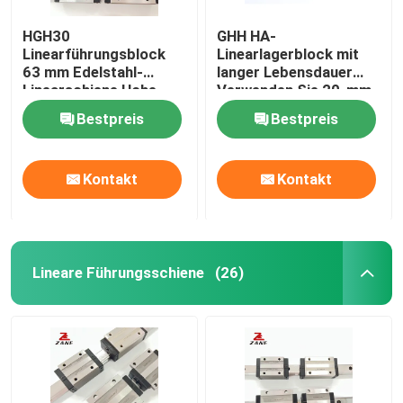
HGH30
GHH HA-
Linearführungsblock
Linearlagerblock mit
63 mm Edelstahl-
langer Lebensdauer
Linearschiene Hohe
Verwenden Sie 20-mm-
Laufleistung
Linearschienen HGH35
Bestpreis
Bestpreis
Kontakt
Kontakt
Lineare Führungsschiene
(26)