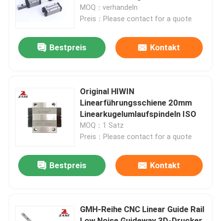
Blockgleiter
MOQ：verhandeln
Preis：Please contact for a quote
Fabrik Tour
Bestpreis
Kontakt
Qualitätskontrolle
Kontakt
Original HIWIN
Linearführungsschiene 20mm
Linearkugelumlaufspindeln ISO
Nachrichten
MOQ：1 Satz
Preis：Please contact for a quote
Alle Fälle
Bestpreis
Kontakt
Referenzen
GMH-Reihe CNC Linear Guide Rail
Linearer Führer
Low Noise Guideway 3D-Drucker