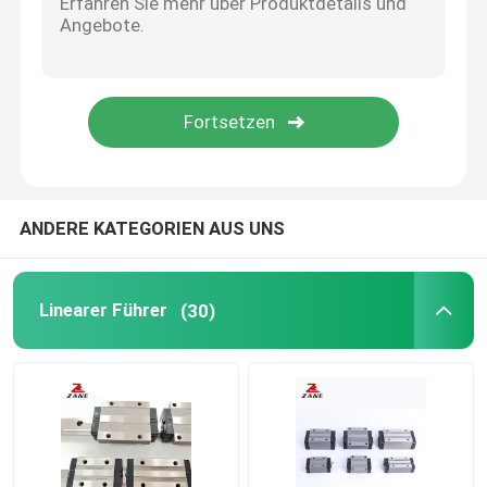
YYC- -zahnstangentrieb
Kugelumlaufspindel-Enden-Unterstützung
Getriebe Nidec Shimpo
ANDERE KATEGORIEN AUS UNS
Linearführungsschlitten
Linearer Führer
(30)
Linearbewegungsführung
Lineare Laufschiene